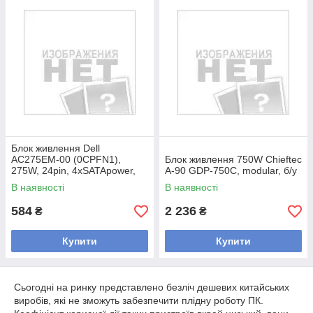
Блок живлення Dell
AC275EM-00 (0CPFN1),
Блок живлення 750W Chieftec
275W, 24pin, 4xSATApower,
A-90 GDP-750C, modular, б/у
brand (for Dell 390 790 990
В наявності
В наявності
3010 9010 7010
584
2 236
₴
₴
Купити
Купити
Сьогодні на ринку представлено безліч дешевих китайських
виробів, які не зможуть забезпечити плідну роботу ПК.