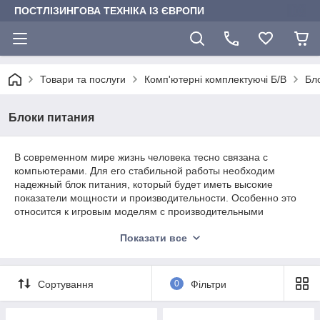
ПОСТЛІЗИНГОВА ТЕХНІКА ІЗ ЄВРОПИ
Товари та послуги
Комп'ютерні комплектуючі Б/В
Бл
Блоки питания
В современном мире жизнь человека тесно связана с
компьютерами. Для его стабильной работы необходим
надежный блок питания, который будет иметь высокие
показатели мощности и производительности. Особенно это
относится к игровым моделям с производительными
видеокартами и процессором. Интернет-магазин NikoLink
Показати все
предлагает большой выбор блоков питания разной
мощности и брендов, а наши менеджеры помогут вам в
выборе блока в соответствии с вашими потребностями и
бюджетом.
Сортування
0
Фільтри