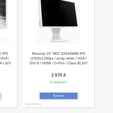
i IPS
Монітор 24" NEC EA244WMi IPS
 VGA /
(1920x1200px / колір-white / VGA /
A-) Б/У
DVI-D / HDMI / D-Port / Class B) Б/У
2 970 ₴
В наявності
Купити
EA244WMi B