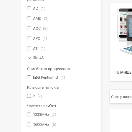
AD
1
AMD
1
AOC
8
APC
1
ATI
1
Ще 48
Семейство процессора
ПЛАНШЕТ
Intel Pentium G
1
Кількість потоків
2
2
Частота пам'яті
1333MHz
2
1600MHz
6