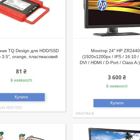
дник TQ Design для HDD/SSD
Монітор 24" HP ZR244
to 3.5", orange, пластмасовий
(1920x1200px / IPS / 16:10 /
DVI / HDMI / D-Port / Class A-
81 ₴
3 600 ₴
В наявності
В наявності
Купити
Купити
для HDD/SSD
XW477A4 A-