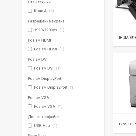
Стан техніки
Клас А
1
Разрешение экрана
1920x1200px
1
ІНША ЕЛ
Роз'єм HDMI
Роз'єм HDMI
1
Роз'єм DVI
Роз'єм DVI
1
Роз'єм DisplayPort
Роз'єм DisplayPort
1
Роз'єм VGA
Роз'єм VGA
1
Доп. интерфейсы
ПРИНТЕР
USB-Hub
1
Виробник