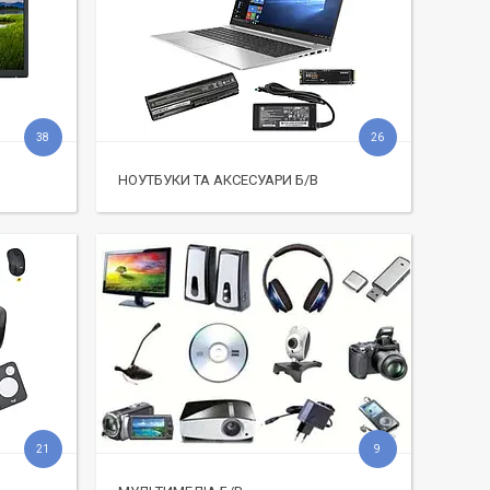
38
26
НОУТБУКИ ТА АКСЕСУАРИ Б/В
21
9