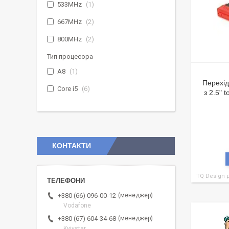
533MHz
1
667MHz
2
800MHz
2
Тип процесора
A8
1
Перехі
Core i5
6
з 2.5" 
КОНТАКТИ
TQ Design 
менеджер
+380 (66) 096-00-12
Vodafone
менеджер
+380 (67) 604-34-68
Kyivstar