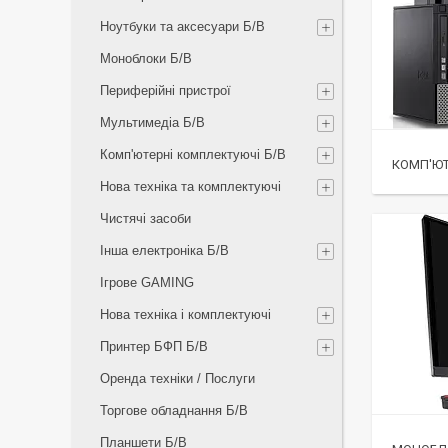
Ноутбуки та аксесуари Б/В
Моноблоки Б/В
Периферійні пристрої
Мультимедіа Б/В
Комп'ютерні комплектуючі Б/В
КОМП'ЮТ
Нова техніка та комплектуючі
Чистячі засоби
Інша електроніка Б/В
Ігрове GAMING
Нова техніка і комплектуючі
Принтер БФП Б/В
Оренда техніки / Послуги
Торгове обладнання Б/В
Планшети Б/В