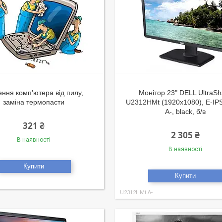
ння комп'ютера від пилу,
Монітор 23" DELL UltraSh
заміна термопасти
U2312HMt (1920x1080), E-IPS
A-, black, б/в
321 ₴
2 305 ₴
В наявності
В наявності
Купити
Купити
1
U2312HMt A-