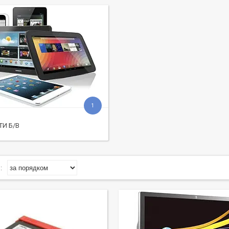
1
И Б/В