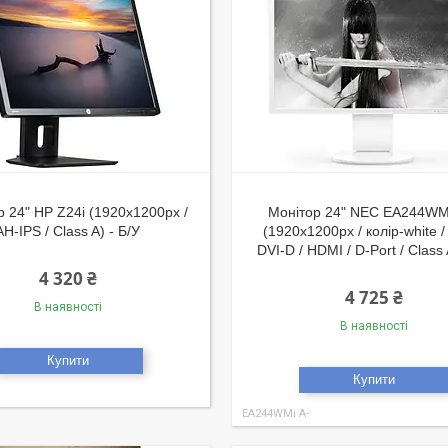
 24" HP Z24i (1920x1200px /
Монітор 24" NEC EA244WM
AH-IPS / Class A) - Б/У
(1920x1200px / колір-white /
DVI-D / HDMI / D-Port / Class 
4 320 ₴
4 725 ₴
В наявності
В наявності
Купити
Купити
EA244WMi A-