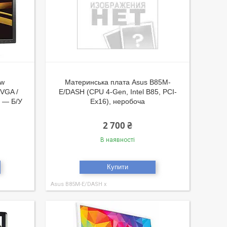
0w
Материнська плата Asus B85M-
 VGA /
E/DASH (CPU 4-Gen, Intel B85, PCI-
) — Б/У
Ex16), неробоча
2 700 ₴
В наявності
Купити
Asus B85M-E/DASH х