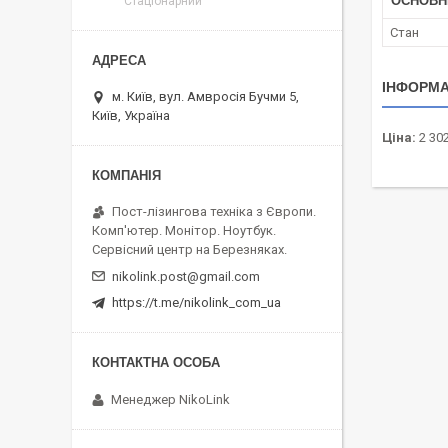
ОСНОВН
Стаціонарний
Стан
ІНФОРМА
м. Київ, вул. Амвросія Бучми 5,
Київ, Україна
Ціна:
2 302
Пост-лізингова техніка з Європи.
Комп'ютер. Монітор. Ноутбук.
Сервісний центр на Березняках.
nikolink.post@gmail.com
https://t.me/nikolink_com_ua
Менеджер NikoLink