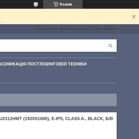
Кошик
.
м. Київ, вул. Амвросія Бучми 5, Київ, Україна
АСИФІКАЦІЯ ПОСТЛІЗИНГОВОЇ ТЕХНІКИ
312HMT (1920X1080), E-IPS, CLASS A-, BLACK, Б/В