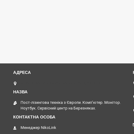
м. Київ, вул. Амвросія Бучми 5, Київ, Україна
Пост-лізингова техніка з Європи. Комп'ютер. Монітор.
Ноутбук. Сервісний центр на Березняках.
Менеджер NikoLink