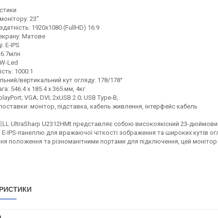
стики
монітору: 23"
здатність: 1920х1080 (FullHD) 16:9
екрану: Матове
: E-IPS
16.7млн
 W-Led
сть: 1000:1
льний/вертикальний кут огляду: 178/178°
га: 546.4 x 185.4 x 365 мм, 4кг
layPort; VGA; DVI; 2xUSB 2.0; USB Type-B;
оставки: монітор, підставка, кабель живлення, інтерфейс кабель
ELL UltraSharp U2312HMt представляє собою високоякісний 23-дюймовий 
 E-IPS-панеллю для вражаючої чіткості зображення та широких кутів ог
ня положення та різноманітними портами для підключення, цей монітор 
РИСТИКИ