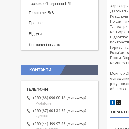
Торгове обладнання Б/В
Характери
Діагональ 
Планшети Б/В
Роздільна 
Покриття 
Про нас
Тип матриці
Кольори: 
Відгуки
Підсвітка:
Контрастні
Доставка і оплата
Горизонта
Розміри, ва
Порти: Disp
Комплект п
КОНТАКТИ
Монітор D
оснащений
регулюван
областях.
менеджер
+380 (66) 096-00-12
Vodafone
менеджер
+380 (67) 604-34-68
ХАРАКТЕ
Kyivstar
менеджер
+380 (44) 499-97-86