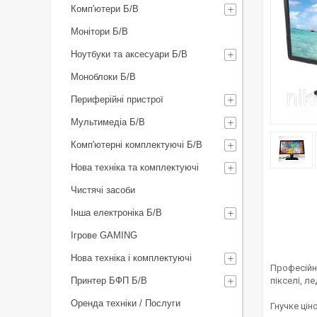
Комп'ютери Б/В
Монітори Б/В
Ноутбуки та аксесуари Б/В
Моноблоки Б/В
Периферійні пристрої
Мультимедіа Б/В
Комп'ютерні комплектуючі Б/В
Нова техніка та комплектуючі
Чистячі засоби
Інша електроніка Б/В
Ігрове GAMING
Нова техніка і комплектуючі
Професій
Принтер БФП Б/В
пікселі, л
Оренда техніки / Послуги
Гнучке ці