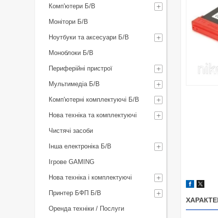
Комп'ютери Б/В
Монітори Б/В
Ноутбуки та аксесуари Б/В
Моноблоки Б/В
Периферійні пристрої
Мультимедіа Б/В
Комп'ютерні комплектуючі Б/В
Нова техніка та комплектуючі
Чистячі засоби
Інша електроніка Б/В
Ігрове GAMING
Нова техніка і комплектуючі
Принтер БФП Б/В
ХАРАКТЕ
Оренда техніки / Послуги