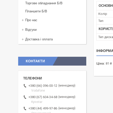
Торгове обладнання Б/В
ОСНОВН
Планшети Б/В
Колір
Про нас
Тип
КОРИСТ
Відгуки
Тип диск
Доставка і оплата
ІНФОРМА
КОНТАКТИ
Ціна:
81 ₴
менеджер
+380 (66) 096-00-12
Vodafone
менеджер
+380 (67) 604-34-68
Kyivstar
менеджер
+380 (44) 499-97-86