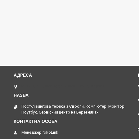
м. Київ, вул. Амвросія Бучми 5, Київ, Україна
Пост-лізингова техніка з Європи. Комп'ютер. Монітор.
Ноутбук. Сервісний центр на Березняках.
Менеджер NikoLink