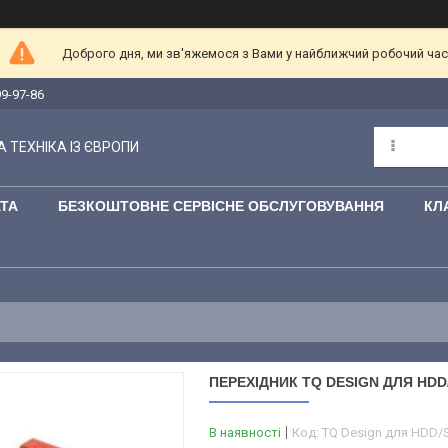
Доброго дня, ми зв'яжемося з Вами у найближчий робочий час
99-97-86
 ТЕХНІКА ІЗ ЄВРОПИ
АТА
БЕЗКОШТОВНЕ СЕРВІСНЕ ОБСЛУГОВУВАННЯ
КЛ
ПЕРЕХІДНИК TQ DESIGN ДЛЯ HDD/
В наявності
Код:
TQ Design для HDD/