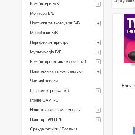
Комп'ютери Б/В
Монітори Б/В
Ноутбуки та аксесуари Б/В
Моноблоки Б/В
Периферійні пристрої
Мультимедіа Б/В
Комп'ютерні комплектуючі Б/В
Нова техніка та комплектуючі
Чистячі засоби
Навуш
Інша електроніка Б/В
Ігрове GAMING
Нова техніка і комплектуючі
Принтер БФП Б/В
Оренда техніки / Послуги