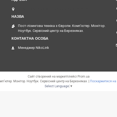
м. Київ, вул. Амвросія Бучми 5, Київ, Україна
Пост-лізингова техніка з Європи. Комп'ютер. Монітор.
Ноутбук. Сервісний центр на Березняках.
Менеджер NikoLink
Сайт створений на маркетплейсі
Prom.ua
Пост-лізингова техніка з Європи. Комп'ютер. Монітор. Ноутбук. Сервісний центр на Березняках. |
Поскаржитися на 
Select Language
▼