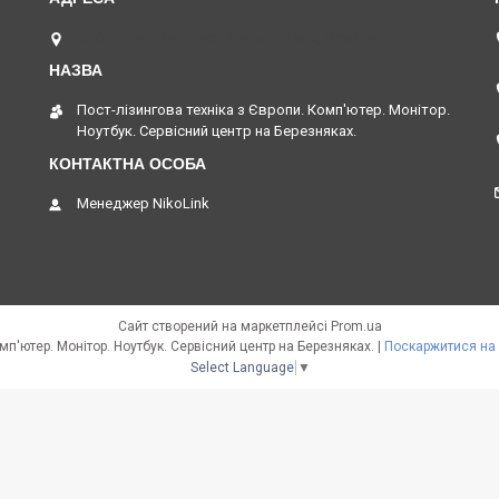
м. Київ, вул. Амвросія Бучми 5, Київ, Україна
Пост-лізингова техніка з Європи. Комп'ютер. Монітор.
Ноутбук. Сервісний центр на Березняках.
Менеджер NikoLink
Сайт створений на маркетплейсі
Prom.ua
Пост-лізингова техніка з Європи. Комп'ютер. Монітор. Ноутбук. Сервісний центр на Березняках. |
Поскаржитися на 
Select Language
▼