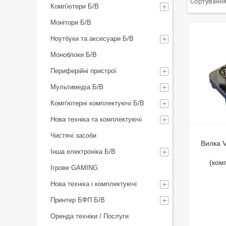
Комп'ютери Б/В
Монітори Б/В
Ноутбуки та аксесуари Б/В
Моноблоки Б/В
Периферійні пристрої
Мультимедіа Б/В
Комп'ютерні комплектуючі Б/В
Нова техніка та комплектуючі
Чистячі засоби
Вилка 
Інша електроніка Б/В
(ком
Ігрове GAMING
Нова техніка і комплектуючі
Принтер БФП Б/В
Оренда техніки / Послуги