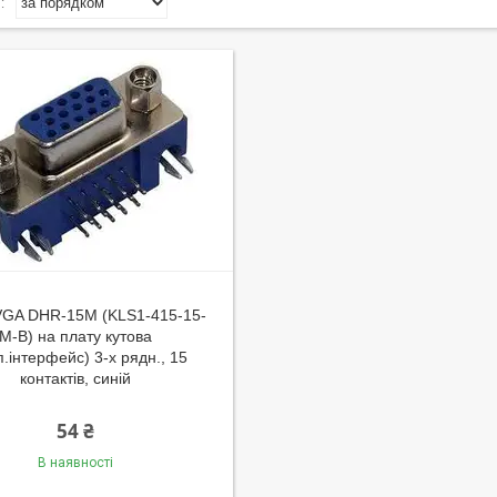
VGA DHR-15M (KLS1-415-15-
M-B) на плату кутова
п.інтерфейс) 3-х рядн., 15
контактів, синій
54 ₴
В наявності