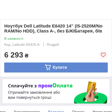
Ноутбук Dell Latitude E6420 14" (i5-2520M/No
RAM/No HDD), Class A-, без БЖ/Батарея, б/в
В наявності
Код: Latitude E6420 A-
Роздріб
6 293
₴
Купити
пис
Характеристики
Доставка
Оплата
Умови пове