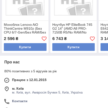
Моноблок Lenovo AiO
Ноутбук HP EliteBook 745
Ноут
ThinkCentre M910z (Без
G2 14" (AMD A8 PRO-
E642
CPU 6/7-Gen/Без RAM/Без
7150B R5/No RAM/No
RAM
HDD 2.5"/SSD M.2), Class
HDD), Class A-/B, без БЖ/
4200
2 596
6 743
3 1
₴
₴
A-, б/в
Батареї, б/в
Бата
Купити
Купити
Про нас
80% позитивних з 5 відгуків за рік
Працює з 12.01.2015
м. Київ
м. Київ, вул. Амвросія Бучми 5, Київ, Україна
Контакти