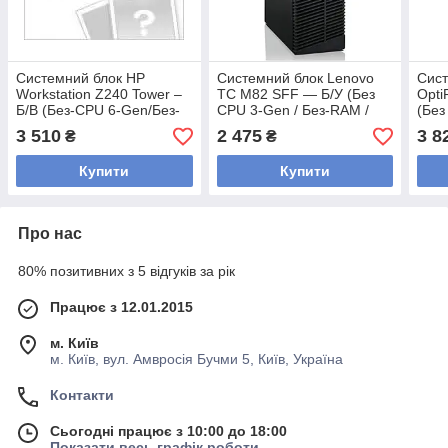
Системний блок HP
Системний блок Lenovo
Сист
Workstation Z240 Tower –
TC M82 SFF — Б/У (Без
Opti
Б/В (Без-CPU 6-Gen/Без-
CPU 3-Gen / Без-RAM /
(Без
RAM/Без-HDD/SSD)
Без-HDD/SSD)
/ Бе
3 510
2 475
3 8
₴
₴
2.5"
Купити
Купити
Про нас
80% позитивних з 5 відгуків за рік
Працює з 12.01.2015
м. Київ
м. Київ, вул. Амвросія Бучми 5, Київ, Україна
Контакти
Сьогодні працює з 10:00 до 18:00
Показати весь графік роботи