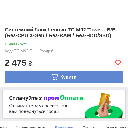
Системний блок Lenovo TC M92 Tower - Б/В
(Без-CPU 3-Gen / Без-RAM / Без-HDD/SSD)
В наявності
Код: TC M92 T
Роздріб
2 475
₴
Купити
пис
Характеристики
Доставка
Оплата
Умови пове