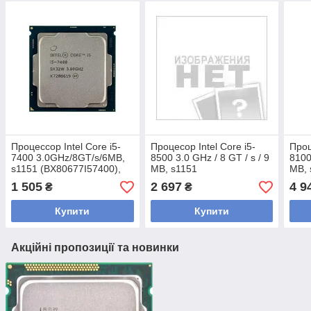
Процессор Intel Core i5-
Процесор Intel Core i5-
Проц
7400 3.0GHz/8GT/s/6MB,
8500 3.0 GHz / 8 GT / s / 9
8100
s1151 (BX80677I57400),
MB, s1151
MB, 
Tray, б/у
(BX80684I58500), Tray, б/у
(BX8
1 505
2 697
4 9
₴
₴
Купити
Купити
Акційні пропозиції та новинки