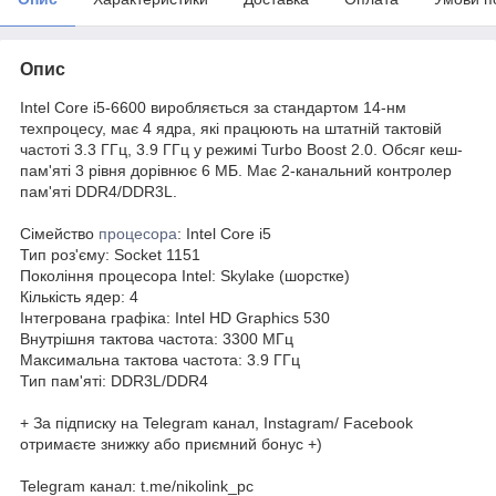
Опис
Intel Core i5-6600 виробляється за стандартом 14-нм
техпроцесу, має 4 ядра, які працюють на штатній тактовій
частоті 3.3 ГГц, 3.9 ГГц у режимі Turbo Boost 2.0. Обсяг кеш-
пам'яті 3 рівня дорівнює 6 МБ. Має 2-канальний контролер
пам'яті DDR4/DDR3L.
Сімейство
процесора
: Intel Core i5
Тип роз'єму: Socket 1151
Покоління процесора Intel: Skylake (шорстке)
Кількість ядер: 4
Інтегрована графіка: Intel HD Graphics 530
Внутрішня тактова частота: 3300 МГц
Максимальна тактова частота: 3.9 ГГц
Тип пам'яті: DDR3L/DDR4
+ За підписку на Telegram канал, Instagram/ Facebook
отримаєте знижку або приємний бонус +)
Telegram канал: t.me/nikolink_pc