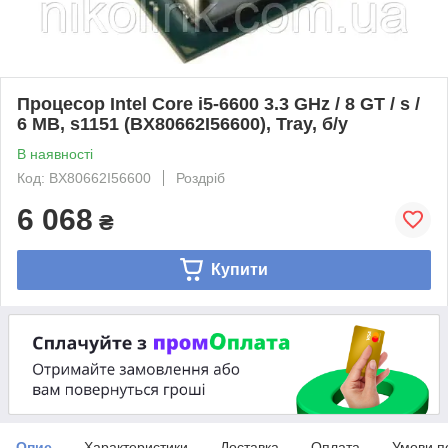
Процесор Intel Core i5-6600 3.3 GHz / 8 GT / s /
6 MB, s1151 (BX80662I56600), Tray, б/у
В наявності
Код: BX80662I56600
Роздріб
6 068
₴
Купити
Опис
Характеристики
Доставка
Оплата
Умови п