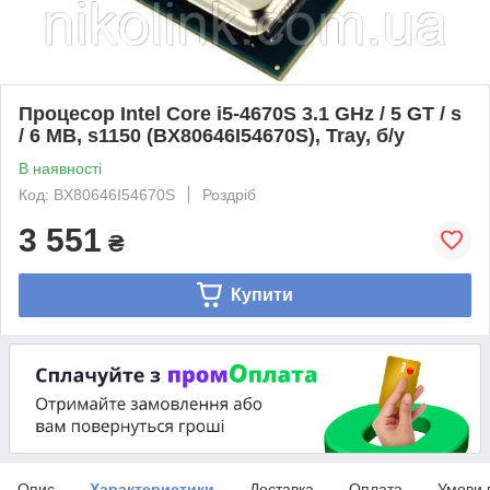
Процесор Intel Core i5-4670S 3.1 GHz / 5 GT / s
/ 6 MB, s1150 (BX80646I54670S), Tray, б/у
В наявності
Код: BX80646I54670S
Роздріб
3 551
₴
Купити
Опис
Характеристики
Доставка
Оплата
Умови 