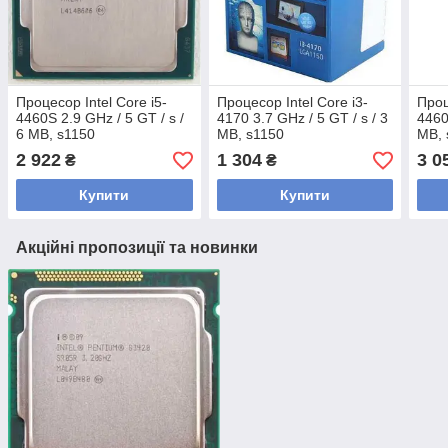
Процесор Intel Core i5-
Процесор Intel Core i3-
Проц
4460S 2.9 GHz / 5 GT / s /
4170 3.7 GHz / 5 GT / s / 3
4460
6 MB, s1150
MB, s1150
MB, 
(BX80646I54460S), Tray, б/
(BX80646I34170), Tray, б/у
(BX8
2 922
1 304
3 0
₴
₴
у
Купити
Купити
Акційні пропозиції та новинки